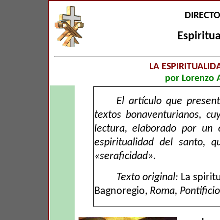
DIRECT
Espiritu
LA ESPIRITUALI
por Lorenzo 
El artículo que presen
textos bonaventurianos, cuy
lectura, elaborado por un 
espiritualidad del santo, q
«seraficidad».
Texto original:
La spirit
Bagnoregio,
Roma, Pontifici