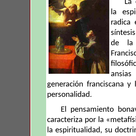
La 
la esp
radica
síntesi
de la 
Franci
filosóf
ansia
generación franciscana y
personalidad.
El pensamiento bonav
caracteriza por la «metafís
la espiritualidad, su doct